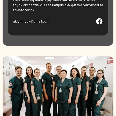
Науковий керівник відділення онкології НІР, голова
групи експертів МОЗ за напрямом«дитяча онкологія та
гематологія»
gklymnyuk@gmail.com