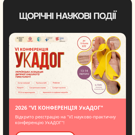
ЩОРІЧНІ НАУКОВІ ПОДІЇ
2026 "VI КОНФЕРЕНЦІЯ УкАДОГ"
Відкрито реєстрацію на "VI науково-практичну
конференцію УкАДОГ"!