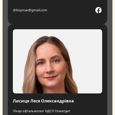
drkizymar@gmail.com
Лисиця Леся Олександрівна
Лікар-офтальмолог НДСЛ Охматдит